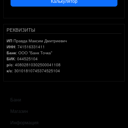
Калькулятор
РЕКВИЗИТЫ
Правда Максим Дмитриевич
ИП
: 741516331411
ИНН
: ООО "Банк Точка"
Банк
: 044525104
БИК
: 40802810302500041108
р/с
: 30101810745374525104
к/с
САМОЕ ВАЖНОЕ
Бани
Магазин
Информация