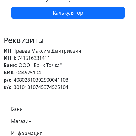
Калькулятор
Реквизиты
ИП
Правда Максим Дмитриевич
ИНН
: 741516331411
Банк
: ООО "Банк Точка"
БИК
: 044525104
р/с
: 40802810302500041108
к/с
: 30101810745374525104
Самое важное
Бани
Магазин
Информация