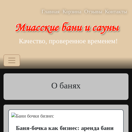
Перейти к основному содержанию
Верхнее меню
Главная
Корзина
Отзывы
Контакты
Миасские бани и сауны
Качество, проверенное временем!
О банях
Баня-бочка как бизнес: аренда бани