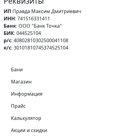
Реквизиты
ИП
Правда Максим Дмитриевич
ИНН
: 741516331411
Банк
: ООО "Банк Точка"
БИК
: 044525104
р/с
: 40802810302500041108
к/с
: 30101810745374525104
Самое важное
Бани
Магазин
Информация
Прайс
Калькулятор
Акции и скидки