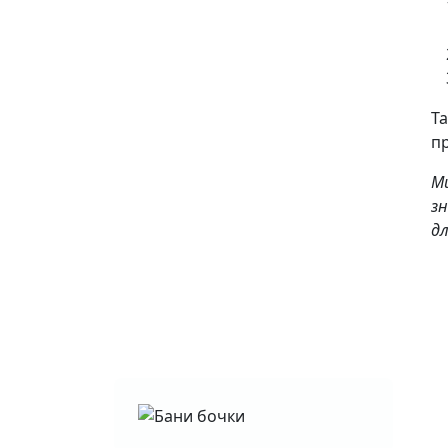
Та
п
М
зн
дл