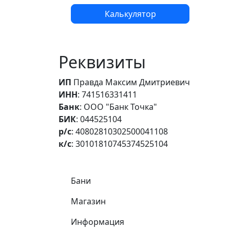
Калькулятор
Реквизиты
ИП
Правда Максим Дмитриевич
ИНН
: 741516331411
Банк
: ООО "Банк Точка"
БИК
: 044525104
р/с
: 40802810302500041108
к/с
: 30101810745374525104
Самое важное
Бани
Магазин
Информация