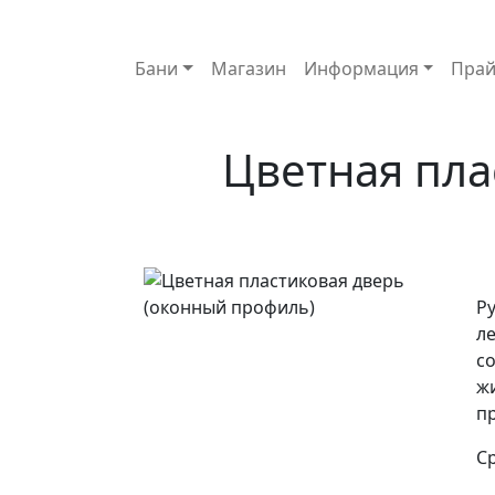
Основная навигация
Бани
Магазин
Информация
Прай
Цветная пла
Р
л
с
ж
п
С