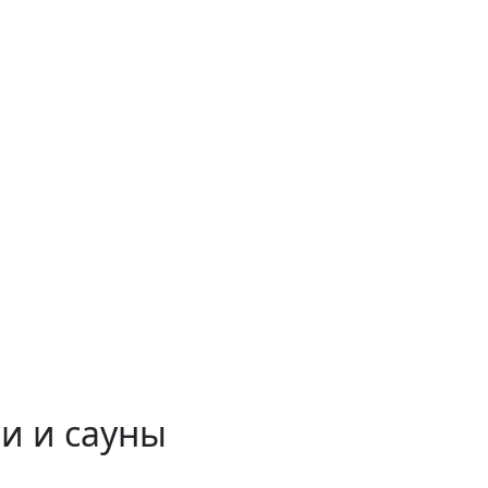
и и сауны
 временем!