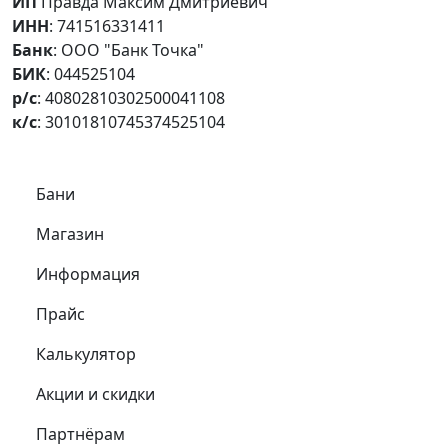
ИП
Правда Максим Дмитриевич
ИНН
: 741516331411
Банк
: ООО "Банк Точка"
БИК
: 044525104
р/с
: 40802810302500041108
к/с
: 30101810745374525104
Самое важное
Бани
Магазин
Информация
Прайс
Калькулятор
Акции и скидки
Партнёрам