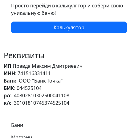
Просто перейди в калькулятор и собери свою
уникальную баню!
Калькулятор
Реквизиты
ИП
Правда Максим Дмитриевич
ИНН
: 741516331411
Банк
: ООО "Банк Точка"
БИК
: 044525104
р/с
: 40802810302500041108
к/с
: 30101810745374525104
Самое важное
Бани
Магазин