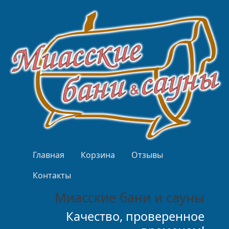
Перейти к основному содержанию
Верхнее меню
Главная
Корзина
Отзывы
Контакты
Миасские бани и сауны
Качество, проверенное