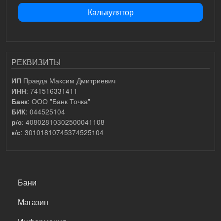
Калькулятор
РЕКВИЗИТЫ
Правда Максим Дмитриевич
ИП
: 741516331411
ИНН
: ООО "Банк Точка"
Банк
: 044525104
БИК
: 40802810302500041108
р/с
: 30101810745374525104
к/с
САМОЕ ВАЖНОЕ
Бани
Магазин