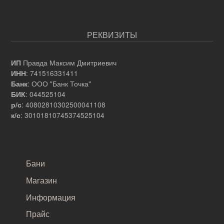
РЕКВИЗИТЫ
Правда Максим Дмитриевич
ИП
: 741516331411
ИНН
: ООО "Банк Точка"
Банк
: 044525104
БИК
: 40802810302500041108
р/с
: 30101810745374525104
к/с
САМОЕ ВАЖНОЕ
Бани
Магазин
Информация
Прайс