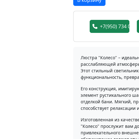
В корзину
+7(950) 734 05 7
Люстра "Колесо" – идеаль
расслабляющей атмосферы
Этот стильный светильник
функциональность, превра
Его конструкция, имитиру
элемент рустикального ша
отделкой бани. Мягкий, п
способствует релаксации 
Изготовленная из качеств
"Колесо" прослужит вам до
привлекательного внешнего