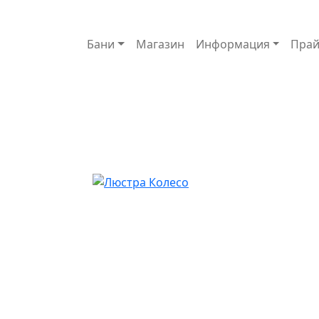
Основная навигация
Бани
Магазин
Информация
Прай