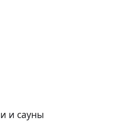
и и сауны
 временем!