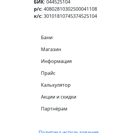
БИК
: 044525104
р/с
: 40802810302500041108
к/с
: 30101810745374525104
Самое важное
Бани
Магазин
Информация
Прайс
Калькулятор
Акции и скидки
Партнёрам
Подвал
Политика использования