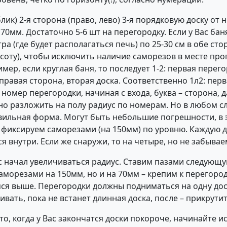
ик) 2-я сторона (право, лево) 3-я порядковую доску от н
70мм. Достаточно 5-6 шт на перегородку. Если у Вас бан
ра (где будет располагаться печь) по 25-30 см в обе сто
соту), чтобы исключить наличие саморезов в месте про
ер, если круглая баня, то последует 1-2: первая перего
 правая сторона, вторая доска. Соответственно 1л2: пер
о номер перегородки, начиная с входа, буква – сторона, 
о разложить на полу радиус по номерам. Но в любом с
вильная форма. Могут быть небольшие погрешности, в 
и фиксируем саморезами (на 150мм) по уровню. Каждую 
ся внутри. Если же снаружи, то на четыре, но не забыва
с начал увеличиваться радиус. Ставим пазами следующую
саморезами на 150мм, но и на 70мм – крепим к перегоро
ся выше. Перегородки должны подниматься на одну дос
ивать, пока не встанет длинная доска, после – прикрути
, то, когда у Вас закончатся доски покороче, начинайте