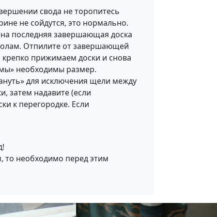
завершении свода не торопитесь
ине не сойдутся, это нормально.
жена последняя завершающая доска
ополам. Отпилите от завершающей
а крепко прижимаем доски и снова
амы» необходимы размер.
фануть» для исключения щели между
и, затем надавите (если
ки к перегородке. Если
д!
м, то необходимо перед этим