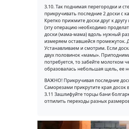
3.10. Так поднимая перегородки и ст
прикручивать последние 2 доски с к
Крепко прижмите доски друг к другу
(эту операцию необходимо проделат
доски (мама-мама) вдоль нужный раз
измеряем оставшейся промежуток. Д
Устанавливаем и смотрим. Если дос
двух половинок «мамы». Приподнимит
потребуется, то забейте молотком ч
образовалась небольшая щель, ее 
ВАЖНО! Прикручивая последние доск
Саморезами прикрутите края досок в
3.11 Зашлифуйте торцы бани болгарк
отпилить переходы разных размеров