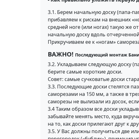
3.1. Берем начальную доску (папа-п
прибавляем к рискам на внешних «но
средней ноге (или ногах) такую же 
начальную доску вдоль отчерченной
Прикручиваем ее к «ногам» самореза
ВАЖНО!
Последующий монтаж Бани-б
3.2. Укладываем следующую доску (п
берите самые короткие доски.
Совет: самые сучковатые доски стара
3.3. Последующие доски стелятся па
саморезами на 150 мм, а также в тре
саморезы не вылизали из досок, есл
3.4 Таким образом все доски уклады
забывайте менять место, куда вкруч
на то, как доски прилегают друг к д
3.5. У Вас должны получиться две ил
перегородок («бублик»), применив ур