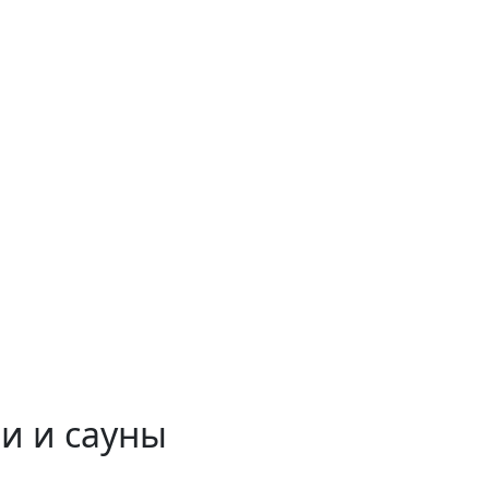
и и сауны
 временем!