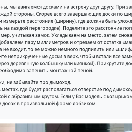
ены, мы двигаемся досками на встречу друг другу. При 
аждой стороны. Скорее всего завершающие доски по шир
 и измерьте расстояние (ширину), где должна быть уло
ь на каждой перегородке). Поделите это расстояние п
мер, учитывая замок. Укладываем на место, затем снов
обавляем пару миллиметров и отрезаем от остатка «м
ка не входит, то ее можно немного подпилить или «шли
е неприкрученные доски в верх, чтобы встали все замк
ерез деревянную колбышку или киянкой). Прикрутите дос
необходимо запенить монтажной пеной.
и, не забывайте про дымоход.
 местах, где будет располагаться отверстие под дымохо
ой с абразивным кругом. Если у Вас модель с козырько
 досок в произвольной форме лобзиком.