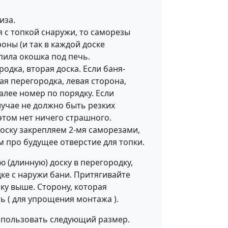
иза.
я с топкой снаружи, то саморезы
роны (и так в каждой доске
пила окошка под печь.
родка, вторая доска. Если баня-
вая перегородка, левая сторона,
далее номер по порядку. Если
лучае не должно быть резких
этом нет ничего страшного.
доску закрепляем 2-мя саморезами,
ем про будущее отверстие для топки.
 (длинную) доску в перегородку,
дке с наружи бани. Притягивайте
ку выше. Сторону, которая
ть ( для упрощения монтажа ).
 использовать следующий размер.