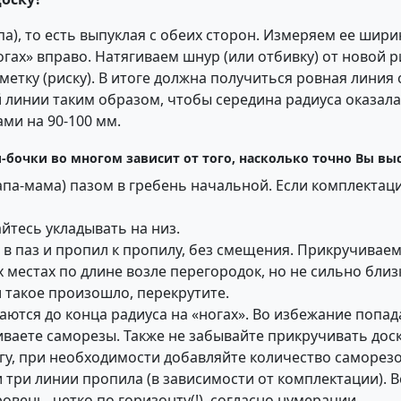
апа), то есть выпуклая с обеих сторон. Измеряем ее ши
гах» вправо. Натягиваем шнур (или отбивку) от новой р
отметку (риску). В итоге должна получиться ровная лини
 линии таким образом, чтобы середина радиуса оказала
ми на 90-100 мм.
очки во многом зависит от того, насколько точно Вы выс
апа-мама) пазом в гребень начальной. Если комплектац
йтесь укладывать на низ.
з в паз и пропил к пропилу, без смещения. Прикручиваем
х местах по длине возле перегородок, но не сильно близ
и такое произошло, перекрутите.
ваются до конца радиуса на «ногах». Во избежание попа
иваете саморезы. Также не забывайте прикручивать дос
ругу, при необходимости добавляйте количество саморезо
и три линии пропила (в зависимости от комплектации). В
овень, четко по горизонту(!), согласно нумерации.